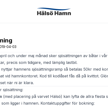
tning
019-04-03
 april och under maj månad sker sjösättningen av båtar i vå
r, precis som tidigare, med lämplig lastbil.
 nyttjar hamnens sjösättningsramp så betalas 50kr med kort
mat vid hamnkontoret. Kod till kodlåset fås då på kvittot. Glö
set när ni är klara.
r sjösättning:
m
(med placering på varvet Hälsö) kan lyfta de allra flesta 
 som ligger i hamnen. Kontaktuppgifter för bokning: