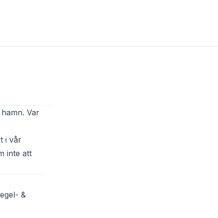
r hamn. Var
 i vår
m inte att
segel- &