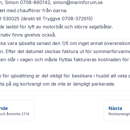
m, Simon 0708-860142, simon@marinforum.se
ri
med chaufförer från öarna.
1-530025 (direkt till Tryggve 0708-372915)
de lastbil för lyft av motorbåt och större segelbåtar.
nativ finns givetvis också.
 ska vara sjösatta senast den 1/6 om inget annat överensk
. Efter det datumet skickas faktura ut för sommarförvarin
en står i vägen och måste flyttas faktureras kostnaden för
 för sjösättning är det viktigt för besökare i husbil att veta 
ta på sig kortvarigt om de inte är lämpligt parkerade.
nde
Nästa
och årsmöte 27/4
Restaurangl