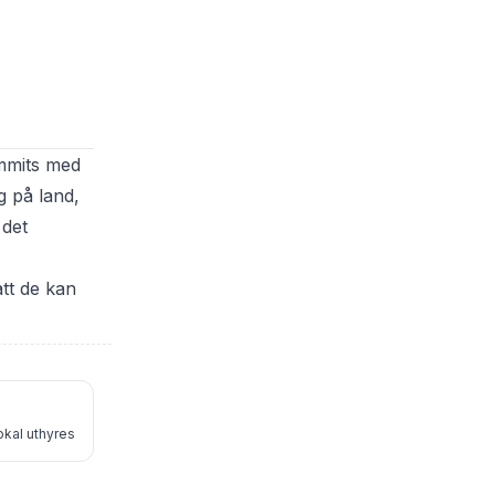
ommits med
g på land,
 det
att de kan
okal uthyres