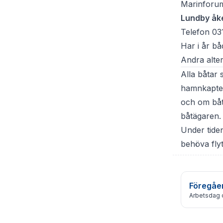
Marinforu
Lundby åke
Telefon 03
Har i år bå
Andra alter
Alla båtar
hamnkapten
och om båt
båtägaren.
Under tiden
behöva flyt
Föregåe
Arbetsdag 