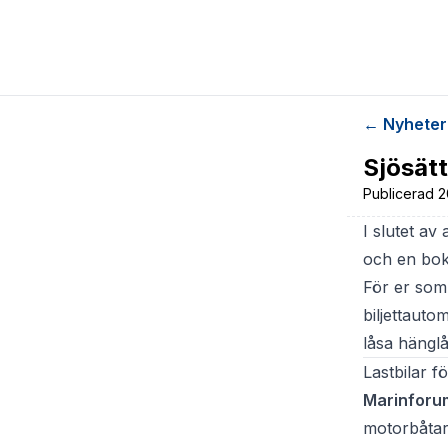
← Nyheter
Sjösät
Publicerad
2
I slutet av
och en boka
För er som
biljettauto
låsa hänglå
Lastbilar fö
Marinforu
motorbåtar